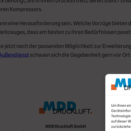
k benötigt, als in Ihrem Druckluftnetz bereit steht? U
eren Kompressors.
ann eine Herausforderung sein. Welche Vorzüge bieten
erkzeuges, dass am besten zu Ihren Bedürfnissen passt
jetzt nach der passenden Möglichkeit zur Erweiterung 
Außendienst
schauen sich die Gegebenheit gern vor Ort 
Um Ihnen ei
Geräteinfor
Technologie
auf dieser W
MDD Druckluft GmbH
zurückziehe