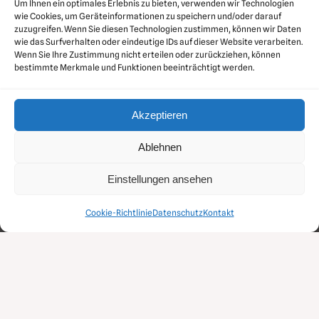
Um Ihnen ein optimales Erlebnis zu bieten, verwenden wir Technologien
wie Cookies, um Geräteinformationen zu speichern und/oder darauf
zuzugreifen. Wenn Sie diesen Technologien zustimmen, können wir Daten
wie das Surfverhalten oder eindeutige IDs auf dieser Website verarbeiten.
Wenn Sie Ihre Zustimmung nicht erteilen oder zurückziehen, können
bestimmte Merkmale und Funktionen beeinträchtigt werden.
Akzeptieren
Ablehnen
Einstellungen ansehen
MDD Druckluft GmbH
Über dem Dieterstedter Bache 1 • 99510 Apolda
Cookie-Richtlinie
Datenschutz
Kontakt
Telefon: 03644 54270 • E-Mail: info@mdd-druckluft.de
Gestaltet durch
zoommedia