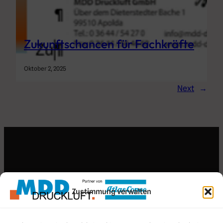
Zukunftschancen für Fachkräfte
Oktober 2, 2025
Next
→
Search for an article
Zustimmung verwalten
Search
Search