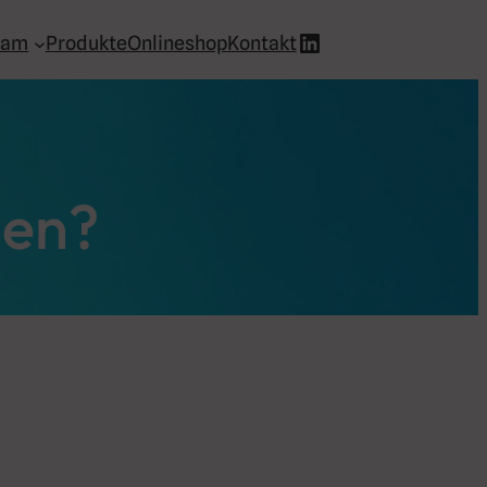
LinkedIn
eam
Produkte
Onlineshop
Kontakt
len?