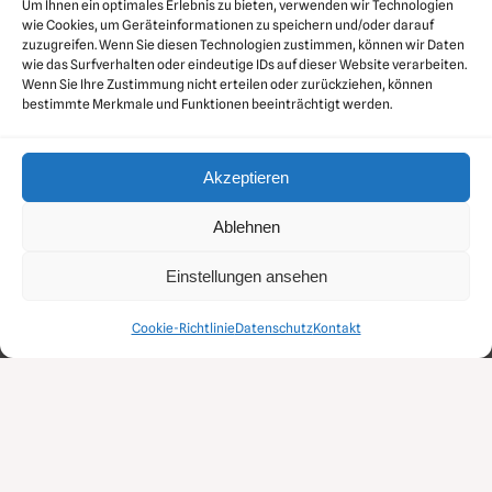
Um Ihnen ein optimales Erlebnis zu bieten, verwenden wir Technologien
wie Cookies, um Geräteinformationen zu speichern und/oder darauf
zuzugreifen. Wenn Sie diesen Technologien zustimmen, können wir Daten
wie das Surfverhalten oder eindeutige IDs auf dieser Website verarbeiten.
Wenn Sie Ihre Zustimmung nicht erteilen oder zurückziehen, können
bestimmte Merkmale und Funktionen beeinträchtigt werden.
Akzeptieren
Ablehnen
Einstellungen ansehen
MDD Druckluft GmbH
Über dem Dieterstedter Bache 1 • 99510 Apolda
Cookie-Richtlinie
Datenschutz
Kontakt
Telefon: 03644 54270 • E-Mail: info@mdd-druckluft.de
Gestaltet durch
zoommedia