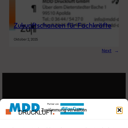
Zukunftschancen für Fachkräfte
Oktober 2, 2025
Next
→
Search for an article
Zustimmung verwalten
Search
Search