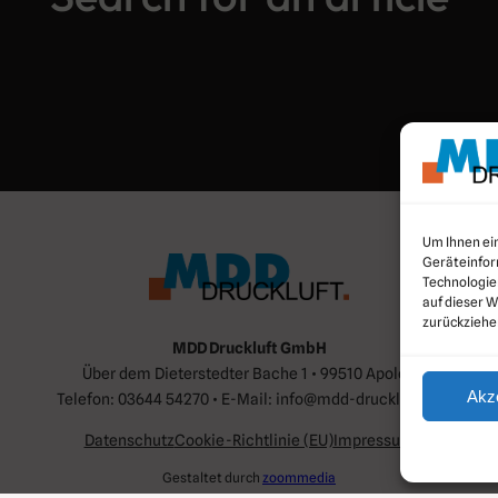
Um Ihnen ei
Geräteinfor
Technologie
auf dieser W
zurückziehe
MDD Druckluft GmbH
Über dem Dieterstedter Bache 1 • 99510 Apolda
Akz
Telefon: 03644 54270 • E-Mail: info@mdd-druckluft.de
Datenschutz
Cookie-Richtlinie (EU)
Impressum
Gestaltet durch
zoommedia