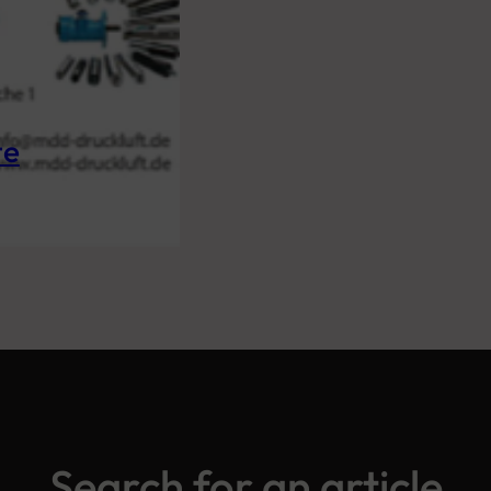
te
Search for an article