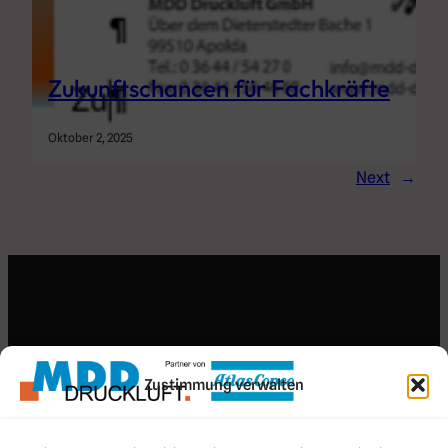
Zukunftschancen für Fachkräfte
Oktober 2, 2025
Next
→
Search for an article
Zustimmung verwalten
Search
Search