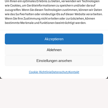
Um Ihnen ein optimales Erlebnis zu bieten, verwenden wir Technologien
wie Cookies, um Geräteinformationen zu speichern und/oder darauf
zuzugreifen. Wenn Sie diesen Technologien zustimmen, können wir Daten
wie das Surfverhalten oder eindeutige IDs auf dieser Website verarbeiten.
Wenn Sie Ihre Zustimmung nicht erteilen oder zurückziehen, können
bestimmte Merkmale und Funktionen beeinträchtigt werden.
Akzeptieren
Ablehnen
Einstellungen ansehen
MDD Druckluft GmbH
Über dem Dieterstedter Bache 1 • 99510 Apolda
Cookie-Richtlinie
Datenschutz
Kontakt
Telefon: 03644 54270 • E-Mail: info@mdd-druckluft.de
Gestaltet durch
zoommedia