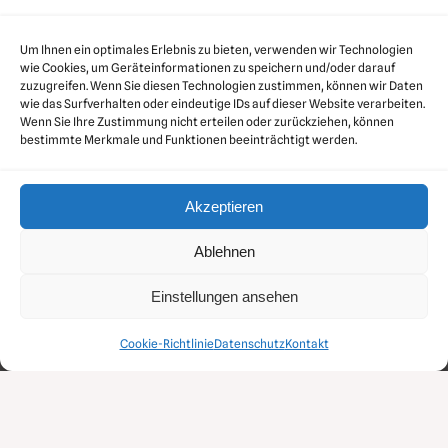
Search
Search
Um Ihnen ein optimales Erlebnis zu bieten, verwenden wir Technologien
wie Cookies, um Geräteinformationen zu speichern und/oder darauf
zuzugreifen. Wenn Sie diesen Technologien zustimmen, können wir Daten
wie das Surfverhalten oder eindeutige IDs auf dieser Website verarbeiten.
Wenn Sie Ihre Zustimmung nicht erteilen oder zurückziehen, können
bestimmte Merkmale und Funktionen beeinträchtigt werden.
Akzeptieren
Ablehnen
Einstellungen ansehen
MDD Druckluft GmbH
Über dem Dieterstedter Bache 1 • 99510 Apolda
Cookie-Richtlinie
Datenschutz
Kontakt
Telefon: 03644 54270 • E-Mail: info@mdd-druckluft.de
Gestaltet durch
zoommedia