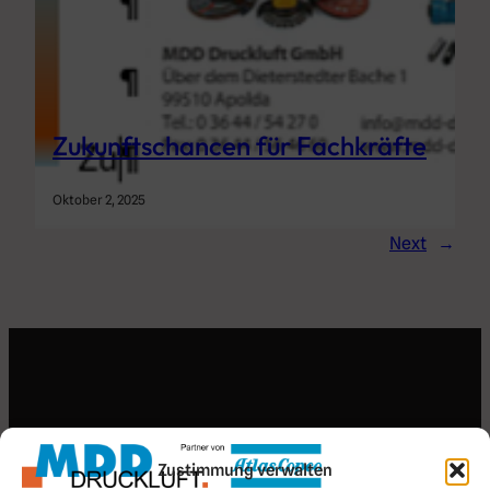
Zukunftschancen für Fachkräfte
Oktober 2, 2025
Next
→
Search for an article
Zustimmung verwalten